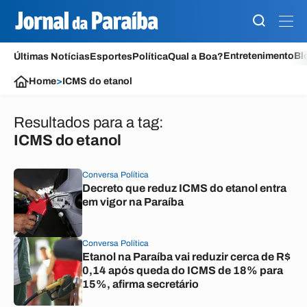
Entretenimento
Bl
Últimas Notícias
Esportes
Política
Qual a Boa?
Home
>
ICMS do etanol
Resultados para a tag:
ICMS do etanol
Conversa Política
Decreto que reduz ICMS do etanol entra
em vigor na Paraíba
Conversa Política
Etanol na Paraíba vai reduzir cerca de R$
0,14 após queda do ICMS de 18% para
15%, afirma secretário