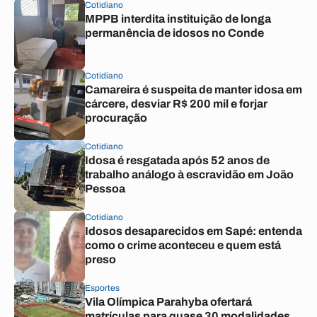
Cotidiano
MPPB interdita instituição de longa
permanência de idosos no Conde
Cotidiano
Camareira é suspeita de manter idosa em
cárcere, desviar R$ 200 mil e forjar
procuração
Cotidiano
Idosa é resgatada após 52 anos de
trabalho análogo à escravidão em João
Pessoa
Cotidiano
Idosos desaparecidos em Sapé: entenda
como o crime aconteceu e quem está
preso
Esportes
Vila Olímpica Parahyba ofertará
matrículas para quase 30 modalidades