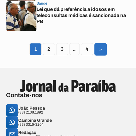
Saúde
Lei que dá preferência a idosos em
teleconsultas médicas é sancionada na
PB
1
2
3
...
4
>
Contate-nos
João Pessoa
(83) 2106.1892
Campina Grande
(83) 3315-3204
Redação