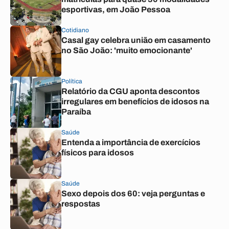
esportivas, em João Pessoa
Cotidiano
Casal gay celebra união em casamento
no São João: 'muito emocionante'
Política
Relatório da CGU aponta descontos
irregulares em benefícios de idosos na
Paraíba
Saúde
Entenda a importância de exercícios
físicos para idosos
Saúde
Sexo depois dos 60: veja perguntas e
respostas