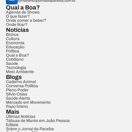
jornalismo@jornaldaparaiba.com.br
Qual a Boa?
Agenda de Shows
O que fazer?
Onde comer e beber?
Onde ficar?
Notícias
Bichos
Cultura
Economia
Educação
Política
Qual a Boa?
Cotidiano
Saúde
Tecnologia
Meio Ambiente
Blogs
Caderno Animal
Conversa Política
Pleno Poder
Sílvio Osias
Saúde Alerta
Mercado em Movimento
Papo Íntimo
Mais
Últimas Notícias
Tábuas de Marés em João Pessoa
Editais
Sobre o Jornal da Paraíba