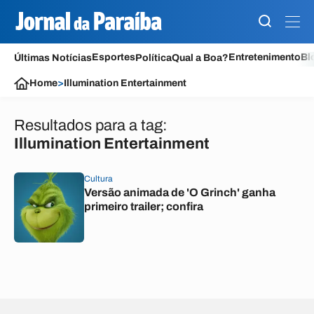
Esportes
Entretenimento
Bl
Últimas Notícias
Política
Qual a Boa?
Home
>
Illumination Entertainment
Resultados para a tag:
Illumination Entertainment
Cultura
Versão animada de 'O Grinch' ganha
primeiro trailer; confira