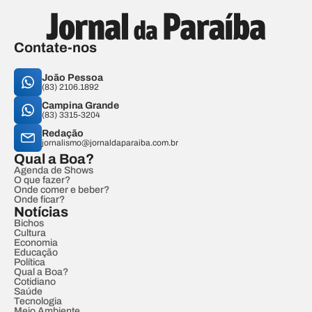
Contate-nos
João Pessoa
(83) 2106.1892
Campina Grande
(83) 3315-3204
Redação
jornalismo@jornaldaparaiba.com.br
Qual a Boa?
Agenda de Shows
O que fazer?
Onde comer e beber?
Onde ficar?
Notícias
Bichos
Cultura
Economia
Educação
Política
Qual a Boa?
Cotidiano
Saúde
Tecnologia
Meio Ambiente