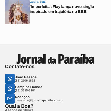
Qual a Boa?
'Imperfeita': Flay lança novo single
inspirado em trajetória no BBB
Contate-nos
João Pessoa
(83) 2106.1892
Campina Grande
(83) 3315-3204
Redação
jornalismo@jornaldaparaiba.com.br
Qual a Boa?
Agenda de Shows