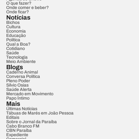
O que fazer?
Onde comer e beber?
Onde ficar?
Notícias
Bichos
Cultura
Economia
Educação
Política
Qual a Boa?
Cotidiano
Saúde
Tecnologia
Meio Ambiente
Blogs
Caderno Animal
Conversa Política
Pleno Poder
Sílvio Osias
Saúde Alerta
Mercado em Movimento
Papo Íntimo
Mais
Últimas Notícias
Tábuas de Marés em João Pessoa
Editais
Sobre o Jornal da Paraíba
Cabo Branco FM
CBN Paraíba
Expediente