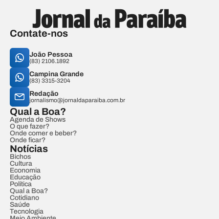
Contate-nos
João Pessoa
(83) 2106.1892
Campina Grande
(83) 3315-3204
Redação
jornalismo@jornaldaparaiba.com.br
Qual a Boa?
Agenda de Shows
O que fazer?
Onde comer e beber?
Onde ficar?
Notícias
Bichos
Cultura
Economia
Educação
Política
Qual a Boa?
Cotidiano
Saúde
Tecnologia
Meio Ambiente