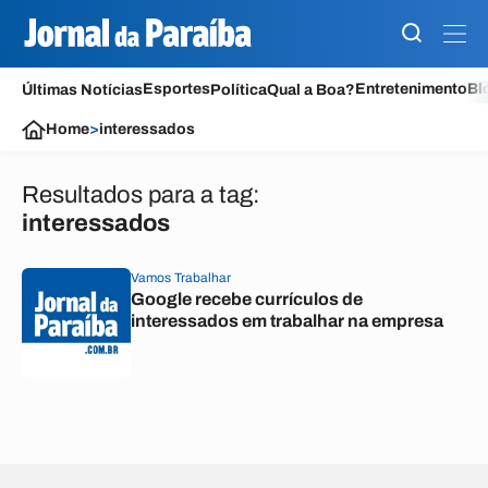
Esportes
Entretenimento
Bl
Últimas Notícias
Política
Qual a Boa?
Home
>
interessados
Resultados para a tag:
interessados
Vamos Trabalhar
Google recebe currículos de
interessados em trabalhar na empresa