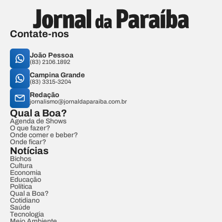
Contate-nos
João Pessoa
(83) 2106.1892
Campina Grande
(83) 3315-3204
Redação
jornalismo@jornaldaparaiba.com.br
Qual a Boa?
Agenda de Shows
O que fazer?
Onde comer e beber?
Onde ficar?
Notícias
Bichos
Cultura
Economia
Educação
Política
Qual a Boa?
Cotidiano
Saúde
Tecnologia
Meio Ambiente