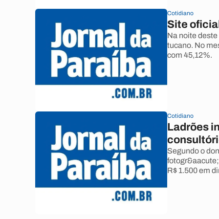
Cotidiano
Site ofici
Na noite deste
tucano. No mes
com 45,12%.
Cotidiano
Ladrões i
consultór
Segundo o dono
fotogr&aacute;
R$ 1.500 em di