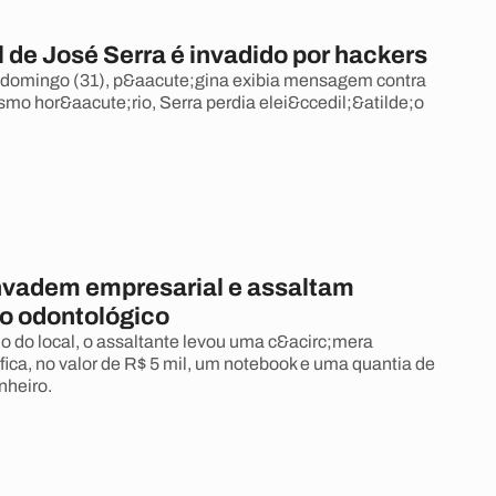
al de José Serra é invadido por hackers
 domingo (31), p&aacute;gina exibia mensagem contra
mo hor&aacute;rio, Serra perdia elei&ccedil;&atilde;o
nvadem empresarial e assaltam
io odontológico
 do local, o assaltante levou uma c&acirc;mera
fica, no valor de R$ 5 mil, um notebook e uma quantia de
nheiro.