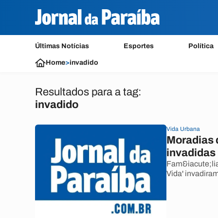
Últimas Notícias
Esportes
Política
Home
>
invadido
Resultados para a tag:
invadido
Vida Urbana
Moradias 
invadidas
Fam&iacute;li
Vida' invadira