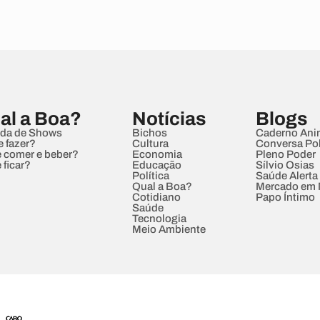
al a Boa?
Notícias
Blogs
da de Shows
Bichos
Caderno Ani
e fazer?
Cultura
Conversa Pol
 comer e beber?
Economia
Pleno Poder
 ficar?
Educação
Sílvio Osias
Política
Saúde Alerta
Qual a Boa?
Mercado em
Cotidiano
Papo Íntimo
Saúde
Tecnologia
Meio Ambiente