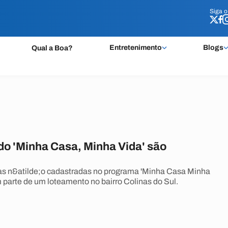
Siga 
Siga 
Entretenimento
Blogs
Qual a Boa?
do 'Minha Casa, Minha Vida' são
as n&atilde;o cadastradas no programa 'Minha Casa Minha
m parte de um loteamento no bairro Colinas do Sul.