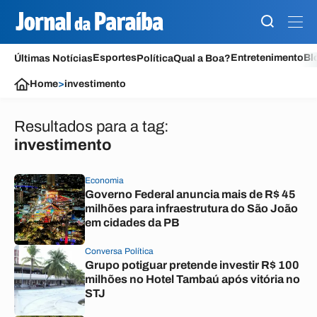
Esportes
Entretenimento
Bl
Últimas Notícias
Política
Qual a Boa?
Home
>
investimento
Resultados para a tag:
investimento
Economia
Governo Federal anuncia mais de R$ 45
milhões para infraestrutura do São João
em cidades da PB
Conversa Política
Grupo potiguar pretende investir R$ 100
milhões no Hotel Tambaú após vitória no
STJ