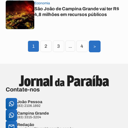
Economia
São João de Campina Grande vai ter R$
4,8 milhões em recursos públicos
1
2
3
...
4
>
Contate-nos
João Pessoa
(83) 2106.1892
Campina Grande
(83) 3315-3204
Redação