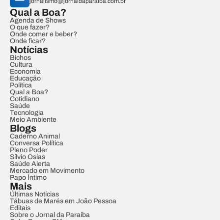
jornalismo@jornaldaparaiba.com.br
Qual a Boa?
Agenda de Shows
O que fazer?
Onde comer e beber?
Onde ficar?
Notícias
Bichos
Cultura
Economia
Educação
Política
Qual a Boa?
Cotidiano
Saúde
Tecnologia
Meio Ambiente
Blogs
Caderno Animal
Conversa Política
Pleno Poder
Sílvio Osias
Saúde Alerta
Mercado em Movimento
Papo Íntimo
Mais
Últimas Notícias
Tábuas de Marés em João Pessoa
Editais
Sobre o Jornal da Paraíba