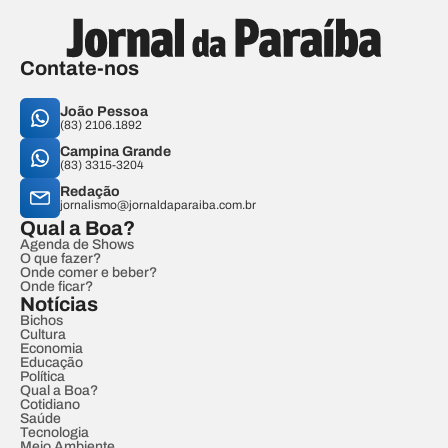
Contate-nos
João Pessoa
(83) 2106.1892
Campina Grande
(83) 3315-3204
Redação
jornalismo@jornaldaparaiba.com.br
Qual a Boa?
Agenda de Shows
O que fazer?
Onde comer e beber?
Onde ficar?
Notícias
Bichos
Cultura
Economia
Educação
Política
Qual a Boa?
Cotidiano
Saúde
Tecnologia
Meio Ambiente