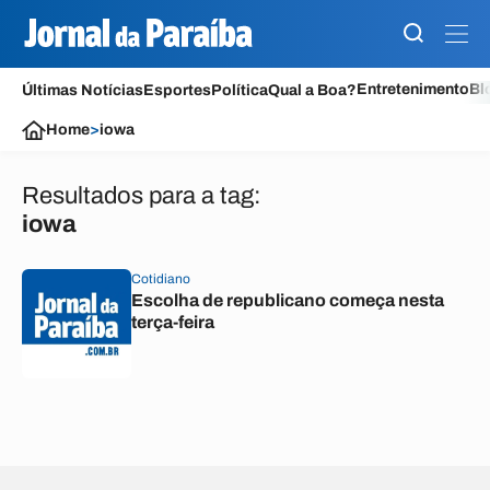
Entretenimento
Bl
Últimas Notícias
Esportes
Política
Qual a Boa?
Home
>
iowa
Resultados para a tag:
iowa
Cotidiano
Escolha de republicano começa nesta
terça-feira