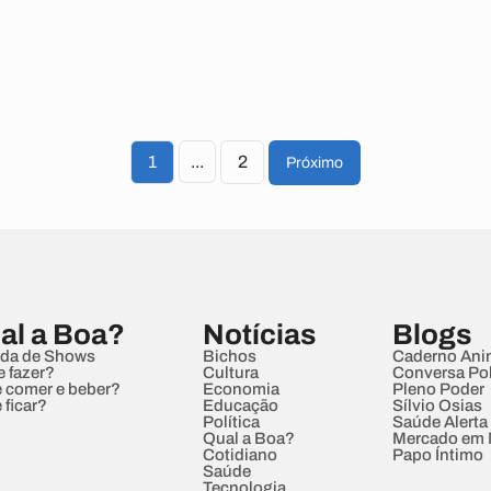
1
...
2
Próximo
al a Boa?
Notícias
Blogs
da de Shows
Bichos
Caderno Ani
e fazer?
Cultura
Conversa Pol
 comer e beber?
Economia
Pleno Poder
 ficar?
Educação
Sílvio Osias
Política
Saúde Alerta
Qual a Boa?
Mercado em
Cotidiano
Papo Íntimo
Saúde
Tecnologia