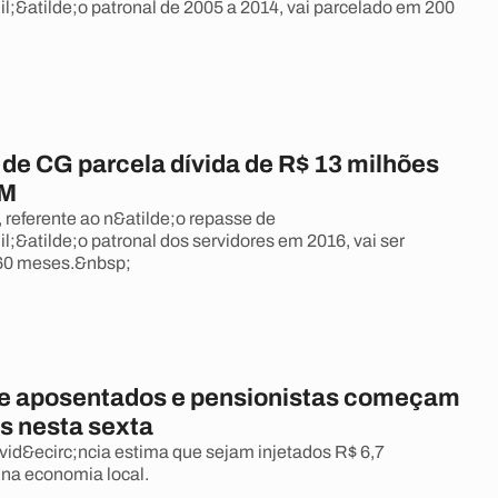
il;&atilde;o patronal de 2005 a 2014, vai parcelado em 200
 de CG parcela dívida de R$ 13 milhões
EM
 referente ao n&atilde;o repasse de
l;&atilde;o patronal dos servidores em 2016, vai ser
60 meses.&nbsp;
de aposentados e pensionistas começam
os nesta sexta
evid&ecirc;ncia estima que sejam injetados R$ 6,7
 na economia local.