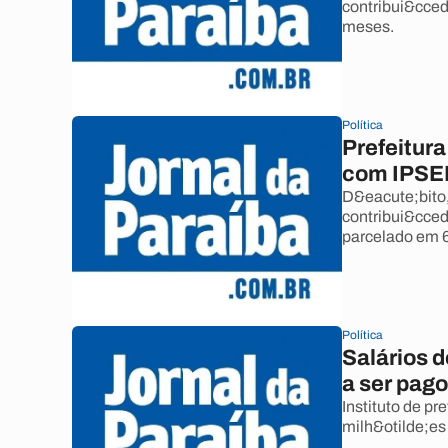
contribui&cced
meses.
Política
Prefeitura
com IPS
D&eacute;bito,
contribui&ccedi
parcelado em 
Política
Salários 
a ser pag
Instituto de pr
milh&otilde;es