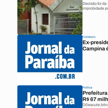
Decisão foi da 
improbidade p
Cotidiano
Ex-preside
Campina é
Política
Prefeitur
R$ 67 mil
D&eacute;bito,