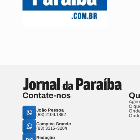
Contate-nos
Qu
Agen
O qu
João Pessoa
Onde
(83) 2106.1892
Onde
Campina Grande
(83) 3315-3204
Redação