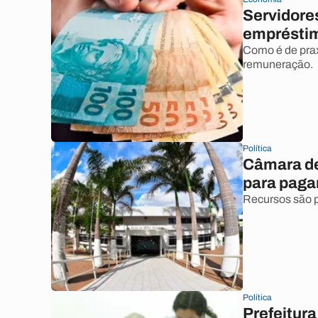
Servidore
empréstimo
Como é de pra
remuneração.
Política
Câmara de
para paga
Recursos são p
Política
Prefeitur