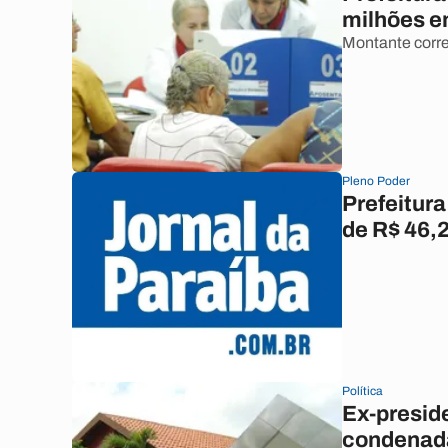
milhões e
Montante corr
Pleno Poder
Prefeitur
de R$ 46,
Política
Ex-preside
condenada