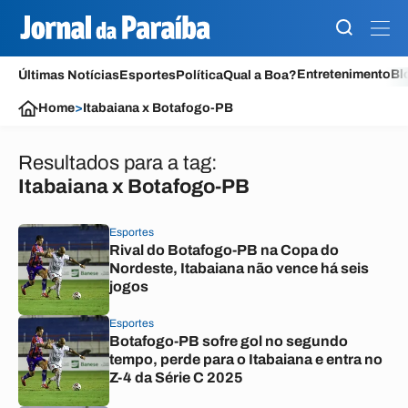
Entretenimento
Bl
Últimas Notícias
Esportes
Política
Qual a Boa?
Home
>
Itabaiana x Botafogo-PB
Resultados para a tag:
Itabaiana x Botafogo-PB
Esportes
Rival do Botafogo-PB na Copa do
Nordeste, Itabaiana não vence há seis
jogos
Esportes
Botafogo-PB sofre gol no segundo
tempo, perde para o Itabaiana e entra no
Z-4 da Série C 2025