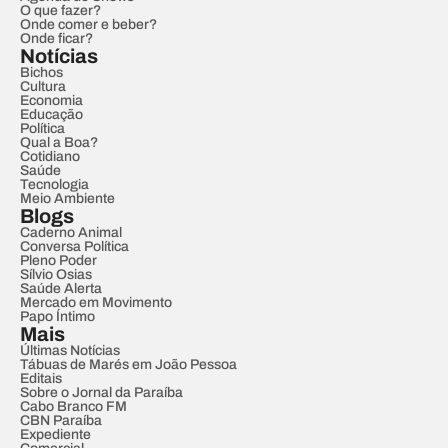
O que fazer?
Onde comer e beber?
Onde ficar?
Notícias
Bichos
Cultura
Economia
Educação
Política
Qual a Boa?
Cotidiano
Saúde
Tecnologia
Meio Ambiente
Blogs
Caderno Animal
Conversa Política
Pleno Poder
Sílvio Osias
Saúde Alerta
Mercado em Movimento
Papo Íntimo
Mais
Últimas Notícias
Tábuas de Marés em João Pessoa
Editais
Sobre o Jornal da Paraíba
Cabo Branco FM
CBN Paraíba
Expediente