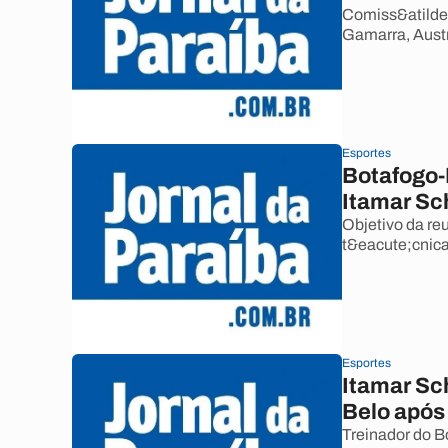
Comiss&atilde
Gamarra, Austr
Esportes
Botafogo-
Itamar Sc
Objetivo da re
t&eacute;cnica
Esportes
Itamar Sch
Belo após 
Treinador do B