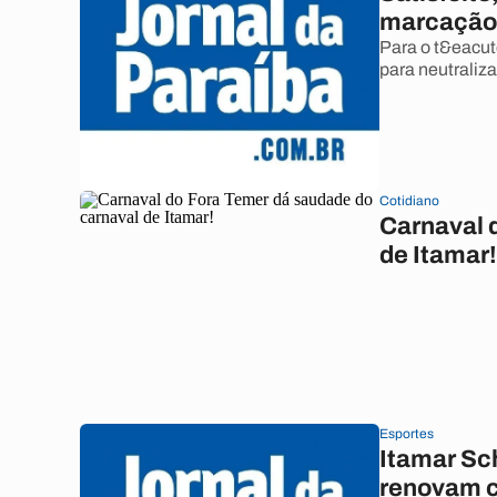
marcação
Para o t&eacut
para neutraliza
Cotidiano
Carnaval 
de Itamar!
Esportes
Itamar Sch
renovam 