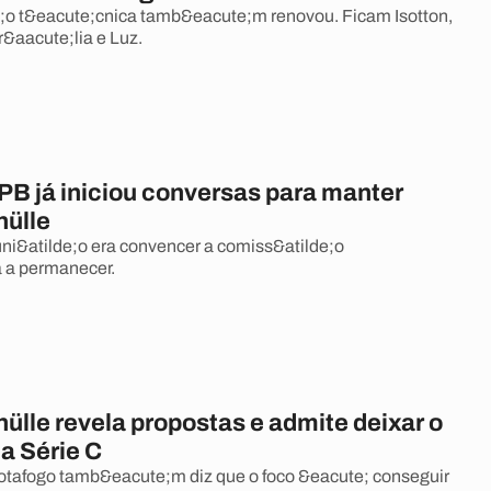
;o t&eacute;cnica tamb&eacute;m renovou. Ficam Isotton,
&aacute;lia e Luz.
PB já iniciou conversas para manter
hülle
uni&atilde;o era convencer a comiss&atilde;o
 a permanecer.
ülle revela propostas e admite deixar o
a Série C
otafogo tamb&eacute;m diz que o foco &eacute; conseguir