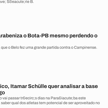
ve; S&eacute;rie B.
arabeniza o Bota-PB mesmo perdendo o
a que o Belo fez uma grande partida contra o Campinense.
co, Itamar Schülle quer analisar a base
go
 vai passar tr&ecirc;s dias na Para&iacute;ba este
 saber qual dos atletas tem potencial de ser aproveitado no