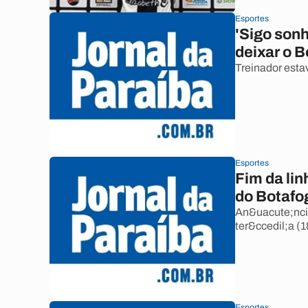
Esportes
'Sigo sonh
deixar o 
Treinador esta
Esportes
Fim da lin
do Botafo
An&uacute;ncio 
ter&ccedil;a (
Esportes