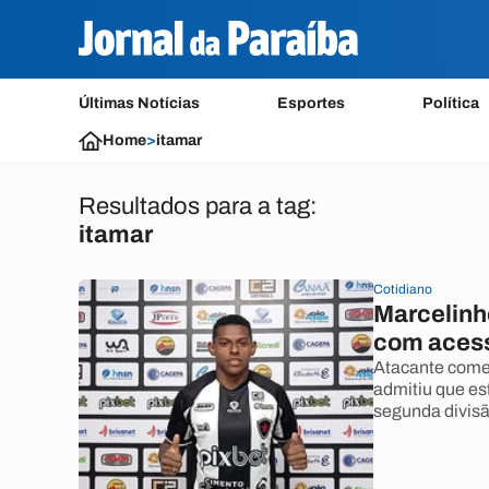
Últimas Notícias
Esportes
Política
Home
>
itamar
Resultados para a tag:
itamar
Cotidiano
Marcelinh
com acess
Atacante comen
admitiu que es
segunda divisã