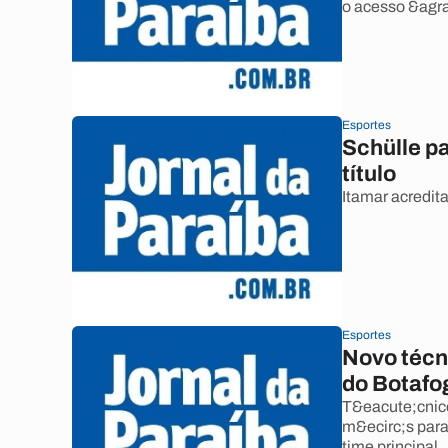
o acesso &agra
Esportes
Schülle p
título
Itamar acredit
Esportes
Novo técni
do Botafo
T&eacute;cnico
m&ecirc;s para
time principal.