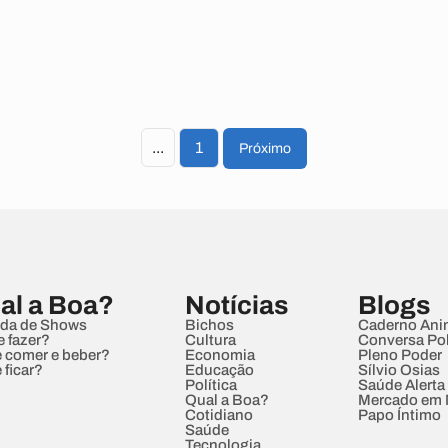
...
1
Próximo
al a Boa?
Notícias
Blogs
da de Shows
Bichos
Caderno Ani
e fazer?
Cultura
Conversa Pol
 comer e beber?
Economia
Pleno Poder
 ficar?
Educação
Sílvio Osias
Política
Saúde Alerta
Qual a Boa?
Mercado em
Cotidiano
Papo Íntimo
Saúde
Tecnologia