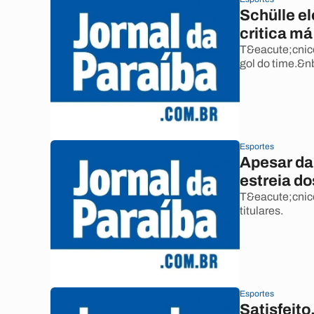
Schülle e
critica má
T&eacute;cnico
gol do time.&n
Esportes
Apesar da
estreia do
T&eacute;cnico
titulares.
Esportes
Satisfeito