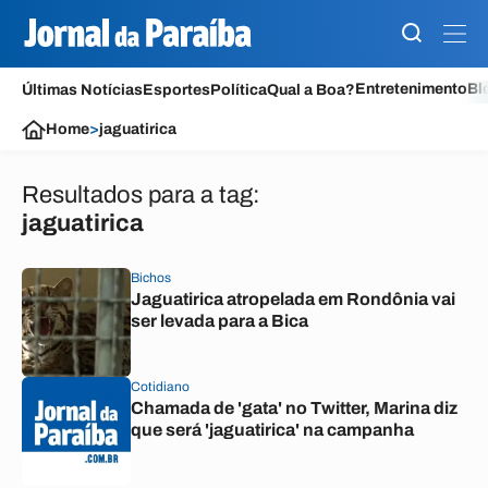
Entretenimento
Bl
Últimas Notícias
Esportes
Política
Qual a Boa?
Home
>
jaguatirica
Resultados para a tag:
jaguatirica
Bichos
Jaguatirica atropelada em Rondônia vai
ser levada para a Bica
Cotidiano
Chamada de 'gata' no Twitter, Marina diz
que será 'jaguatirica' na campanha