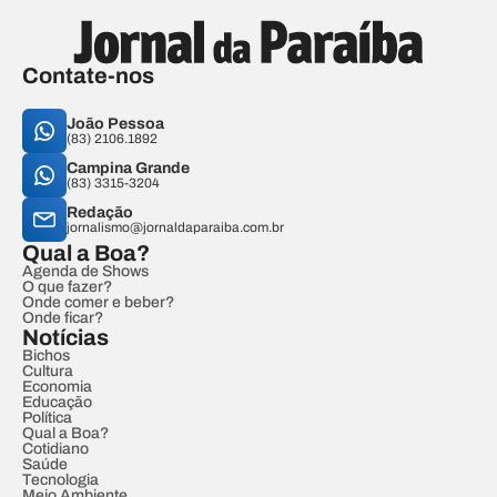
Contate-nos
João Pessoa
(83) 2106.1892
Campina Grande
(83) 3315-3204
Redação
jornalismo@jornaldaparaiba.com.br
Qual a Boa?
Agenda de Shows
O que fazer?
Onde comer e beber?
Onde ficar?
Notícias
Bichos
Cultura
Economia
Educação
Política
Qual a Boa?
Cotidiano
Saúde
Tecnologia
Meio Ambiente