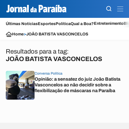
Entretenimento
Bl
Últimas Notícias
Esportes
Política
Qual a Boa?
Home
>
JOÃO BATISTA VASCONCELOS
Resultados para a tag:
JOÃO BATISTA VASCONCELOS
Conversa Política
Opinião: a sensatez do juiz João Batista
Vasconcelos ao não decidir sobre a
flexibilização de máscaras na Paraíba