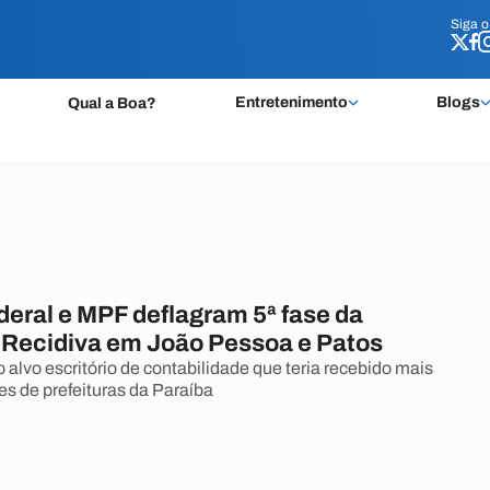
Siga 
Siga 
Entretenimento
Blogs
Qual a Boa?
deral e MPF deflagram 5ª fase da
Recidiva em João Pessoa e Patos
alvo escritório de contabilidade que teria recebido mais
es de prefeituras da Paraíba