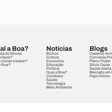
al a Boa?
Notícias
Blogs
da de Shows
Bichos
Caderno Ani
e fazer?
Cultura
Conversa Pol
 comer e beber?
Economia
Pleno Poder
 ficar?
Educação
Sílvio Osias
Política
Saúde Alerta
Qual a Boa?
Mercado em
Cotidiano
Papo Íntimo
Saúde
Tecnologia
Meio Ambiente