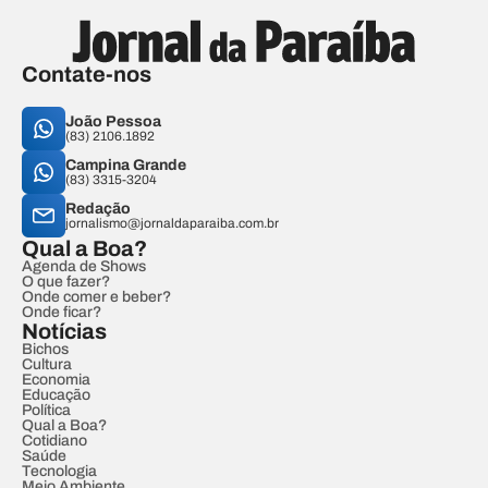
Contate-nos
João Pessoa
(83) 2106.1892
Campina Grande
(83) 3315-3204
Redação
jornalismo@jornaldaparaiba.com.br
Qual a Boa?
Agenda de Shows
O que fazer?
Onde comer e beber?
Onde ficar?
Notícias
Bichos
Cultura
Economia
Educação
Política
Qual a Boa?
Cotidiano
Saúde
Tecnologia
Meio Ambiente