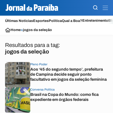
Entretenimento
Bl
Últimas Notícias
Esportes
Política
Qual a Boa?
Home
>
jogos da seleção
Resultados para a tag:
jogos da seleção
Pleno Poder
Aos ‘45 do segundo tempo’, prefeitura
de Campina decide seguir ponto
facultativo em jogos da seleção feminina
Conversa Política
Brasil na Copa do Mundo: como fica
expediente em órgãos federais