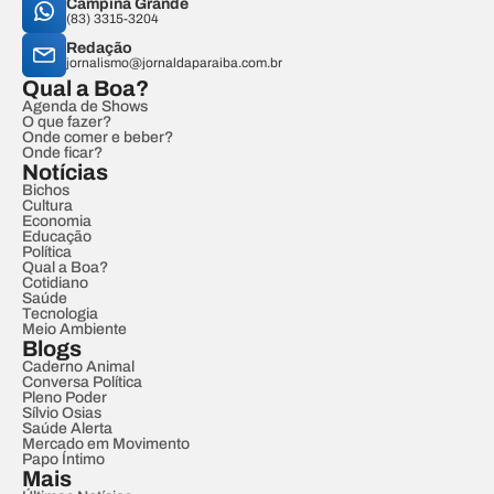
Campina Grande
(83) 3315-3204
Redação
jornalismo@jornaldaparaiba.com.br
Qual a Boa?
Agenda de Shows
O que fazer?
Onde comer e beber?
Onde ficar?
Notícias
Bichos
Cultura
Economia
Educação
Política
Qual a Boa?
Cotidiano
Saúde
Tecnologia
Meio Ambiente
Blogs
Caderno Animal
Conversa Política
Pleno Poder
Sílvio Osias
Saúde Alerta
Mercado em Movimento
Papo Íntimo
Mais