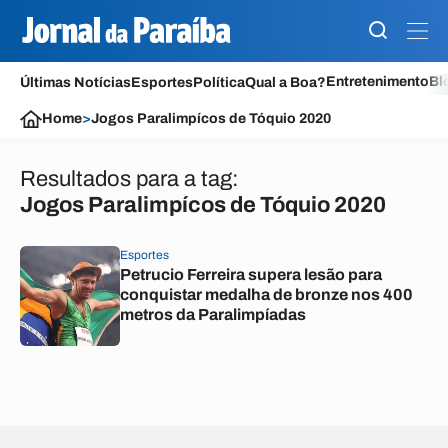
Entretenimento
Bl
Últimas Notícias
Esportes
Política
Qual a Boa?
Home
>
Jogos Paralimpícos de Tóquio 2020
Resultados para a tag:
Jogos Paralimpícos de Tóquio 2020
Esportes
Petrucio Ferreira supera lesão para
conquistar medalha de bronze nos 400
metros da Paralimpíadas