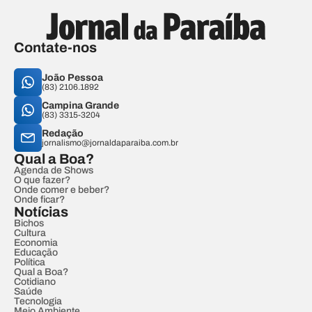
Contate-nos
João Pessoa
(83) 2106.1892
Campina Grande
(83) 3315-3204
Redação
jornalismo@jornaldaparaiba.com.br
Qual a Boa?
Agenda de Shows
O que fazer?
Onde comer e beber?
Onde ficar?
Notícias
Bichos
Cultura
Economia
Educação
Política
Qual a Boa?
Cotidiano
Saúde
Tecnologia
Meio Ambiente