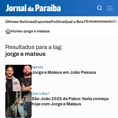
Entretenimento
Bl
Últimas Notícias
Esportes
Política
Qual a Boa?
Home
>
jorge e mateus
Resultados para a tag:
jorge e mateus
Agenda
Jorge e Mateus em João Pessoa
Qual a Boa?
São João 2025 de Patos: festa começa
hoje com Jorge e Mateus