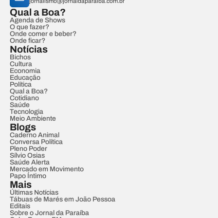
jornalismo@jornaldaparaiba.com.br
Qual a Boa?
Agenda de Shows
O que fazer?
Onde comer e beber?
Onde ficar?
Notícias
Bichos
Cultura
Economia
Educação
Política
Qual a Boa?
Cotidiano
Saúde
Tecnologia
Meio Ambiente
Blogs
Caderno Animal
Conversa Política
Pleno Poder
Sílvio Osias
Saúde Alerta
Mercado em Movimento
Papo Íntimo
Mais
Últimas Notícias
Tábuas de Marés em João Pessoa
Editais
Sobre o Jornal da Paraíba