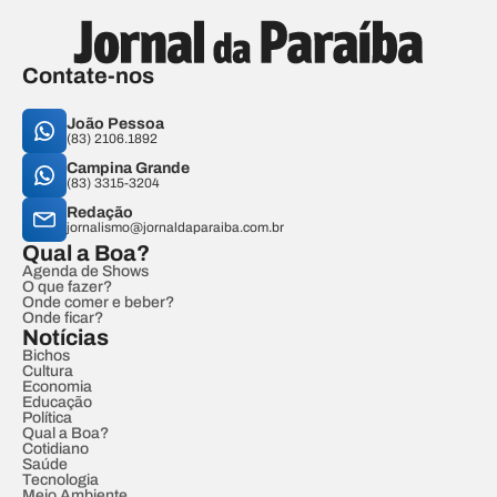
Contate-nos
João Pessoa
(83) 2106.1892
Campina Grande
(83) 3315-3204
Redação
jornalismo@jornaldaparaiba.com.br
Qual a Boa?
Agenda de Shows
O que fazer?
Onde comer e beber?
Onde ficar?
Notícias
Bichos
Cultura
Economia
Educação
Política
Qual a Boa?
Cotidiano
Saúde
Tecnologia
Meio Ambiente