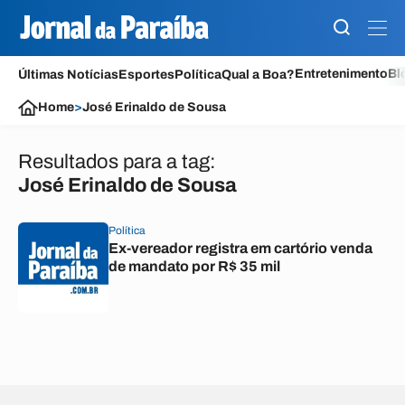
Entretenimento
Bl
Últimas Notícias
Esportes
Política
Qual a Boa?
Home
>
José Erinaldo de Sousa
Resultados para a tag:
José Erinaldo de Sousa
Política
Ex-vereador registra em cartório venda
de mandato por R$ 35 mil