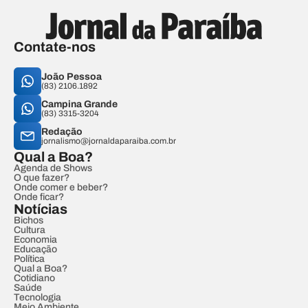
Contate-nos
João Pessoa
(83) 2106.1892
Campina Grande
(83) 3315-3204
Redação
jornalismo@jornaldaparaiba.com.br
Qual a Boa?
Agenda de Shows
O que fazer?
Onde comer e beber?
Onde ficar?
Notícias
Bichos
Cultura
Economia
Educação
Política
Qual a Boa?
Cotidiano
Saúde
Tecnologia
Meio Ambiente