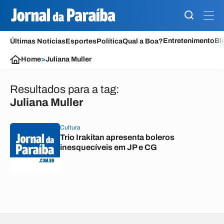
Entretenimento
Bl
Últimas Notícias
Esportes
Política
Qual a Boa?
Home
>
Juliana Muller
Resultados para a tag:
Juliana Muller
Cultura
Trio Irakitan apresenta boleros
inesquecíveis em JP e CG