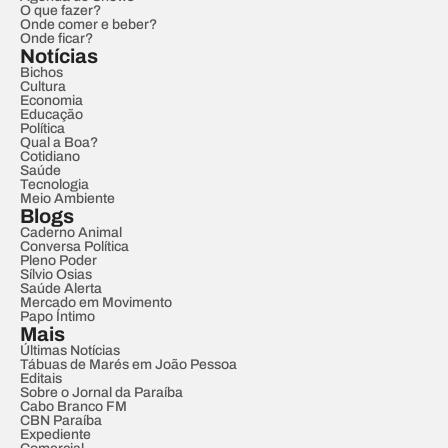
O que fazer?
Onde comer e beber?
Onde ficar?
Notícias
Bichos
Cultura
Economia
Educação
Política
Qual a Boa?
Cotidiano
Saúde
Tecnologia
Meio Ambiente
Blogs
Caderno Animal
Conversa Política
Pleno Poder
Sílvio Osias
Saúde Alerta
Mercado em Movimento
Papo Íntimo
Mais
Últimas Notícias
Tábuas de Marés em João Pessoa
Editais
Sobre o Jornal da Paraíba
Cabo Branco FM
CBN Paraíba
Expediente