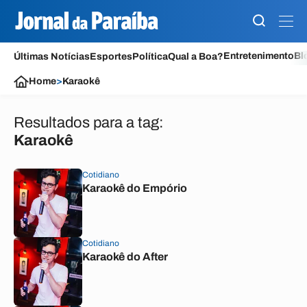
Entretenimento
Bl
Últimas Notícias
Esportes
Política
Qual a Boa?
Home
>
Karaokê
Resultados para a tag:
Karaokê
Cotidiano
Karaokê do Empório
Cotidiano
Karaokê do After