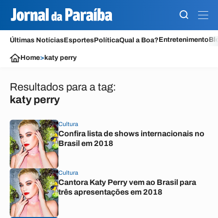
Entretenimento
Bl
Últimas Notícias
Esportes
Política
Qual a Boa?
Home
>
katy perry
Resultados para a tag:
katy perry
Cultura
Confira lista de shows internacionais no
Brasil em 2018
Cultura
Cantora Katy Perry vem ao Brasil para
três apresentações em 2018