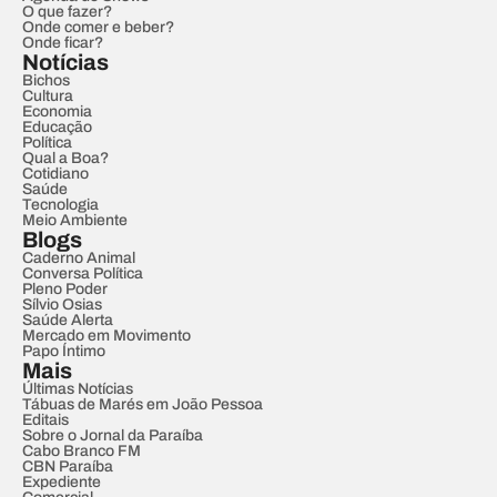
O que fazer?
Onde comer e beber?
Onde ficar?
Notícias
Bichos
Cultura
Economia
Educação
Política
Qual a Boa?
Cotidiano
Saúde
Tecnologia
Meio Ambiente
Blogs
Caderno Animal
Conversa Política
Pleno Poder
Sílvio Osias
Saúde Alerta
Mercado em Movimento
Papo Íntimo
Mais
Últimas Notícias
Tábuas de Marés em João Pessoa
Editais
Sobre o Jornal da Paraíba
Cabo Branco FM
CBN Paraíba
Expediente