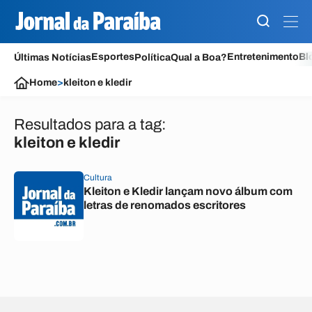
Esportes
Entretenimento
Bl
Últimas Notícias
Política
Qual a Boa?
Home
>
kleiton e kledir
Resultados para a tag:
kleiton e kledir
Cultura
Kleiton e Kledir lançam novo álbum com
letras de renomados escritores