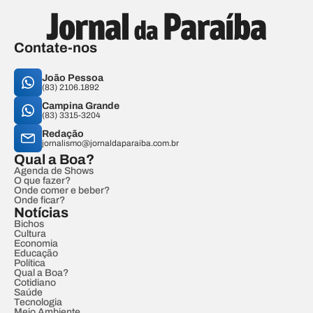
Contate-nos
João Pessoa
(83) 2106.1892
Campina Grande
(83) 3315-3204
Redação
jornalismo@jornaldaparaiba.com.br
Qual a Boa?
Agenda de Shows
O que fazer?
Onde comer e beber?
Onde ficar?
Notícias
Bichos
Cultura
Economia
Educação
Política
Qual a Boa?
Cotidiano
Saúde
Tecnologia
Meio Ambiente