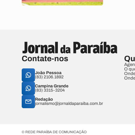
Contate-nos
Qu
Agen
O qu
João Pessoa
Onde
(83) 2106.1892
Onde
Campina Grande
(83) 3315-3204
Redação
jornalismo@jornaldaparaiba.com.br
© REDE PARAÍBA DE COMUNICAÇÃO