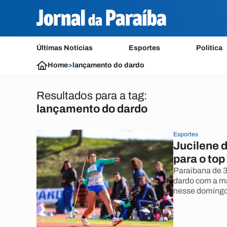
Últimas Notícias
Esportes
Política
Home
>
lançamento do dardo
Resultados para a tag:
lançamento do dardo
Esportes
Jucilene 
para o to
Paraibana de 
dardo com a ma
nesse domingo