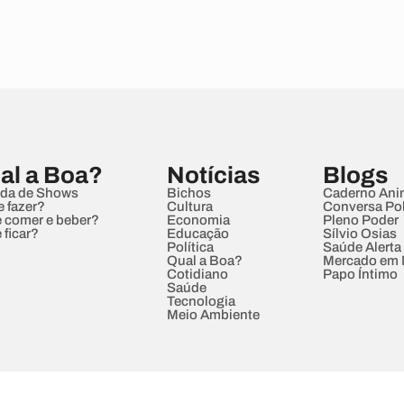
al a Boa?
Notícias
Blogs
da de Shows
Bichos
Caderno Ani
e fazer?
Cultura
Conversa Pol
 comer e beber?
Economia
Pleno Poder
 ficar?
Educação
Sílvio Osias
Política
Saúde Alerta
Qual a Boa?
Mercado em
Cotidiano
Papo Íntimo
Saúde
Tecnologia
Meio Ambiente