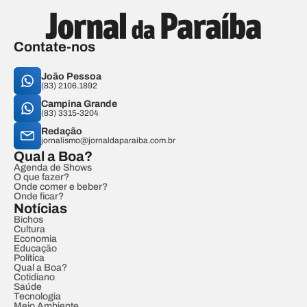
Contate-nos
João Pessoa
(83) 2106.1892
Campina Grande
(83) 3315-3204
Redação
jornalismo@jornaldaparaiba.com.br
Qual a Boa?
Agenda de Shows
O que fazer?
Onde comer e beber?
Onde ficar?
Notícias
Bichos
Cultura
Economia
Educação
Política
Qual a Boa?
Cotidiano
Saúde
Tecnologia
Meio Ambiente