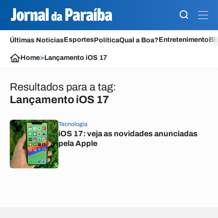
Esportes
Entretenimento
Bl
Últimas Notícias
Política
Qual a Boa?
Home
>
Lançamento iOS 17
Resultados para a tag:
Lançamento iOS 17
Tecnologia
iOS 17: veja as novidades anunciadas
pela Apple