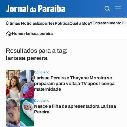
Entretenimento
Bl
Últimas Notícias
Esportes
Política
Qual a Boa?
Home
>
larissa pereira
Resultados para a tag:
larissa pereira
Cotidiano
Larissa Pereira e Thayane Moreira se
preparam para volta à TV após licença
maternidade
Cotidiano
Nasce a filha da apresentadora Larissa
Pereira