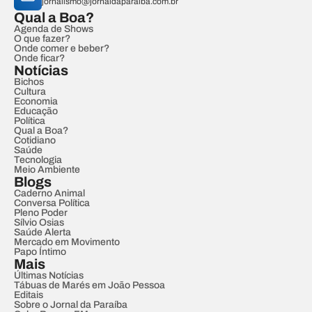
jornalismo@jornaldaparaiba.com.br
Qual a Boa?
Agenda de Shows
O que fazer?
Onde comer e beber?
Onde ficar?
Notícias
Bichos
Cultura
Economia
Educação
Política
Qual a Boa?
Cotidiano
Saúde
Tecnologia
Meio Ambiente
Blogs
Caderno Animal
Conversa Política
Pleno Poder
Sílvio Osias
Saúde Alerta
Mercado em Movimento
Papo Íntimo
Mais
Últimas Notícias
Tábuas de Marés em João Pessoa
Editais
Sobre o Jornal da Paraíba