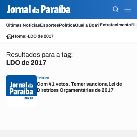
Entretenimento
Bl
Últimas Notícias
Esportes
Política
Qual a Boa?
Home
>
LDO de 2017
Resultados para a tag:
LDO de 2017
Política
Com 41 vetos, Temer sanciona Lei de
Diretrizes Orçamentárias de 2017