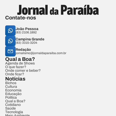
Contate-nos
João Pessoa
(83) 2106.1892
Campina Grande
(83) 3315-3204
Redação
jornalismo@jornaldaparaiba.com.br
Qual a Boa?
Agenda de Shows
O que fazer?
Onde comer e beber?
Onde ficar?
Notícias
Bichos
Cultura
Economia
Educação
Política
Qual a Boa?
Cotidiano
Saúde
Tecnologia
Meio Ambiente