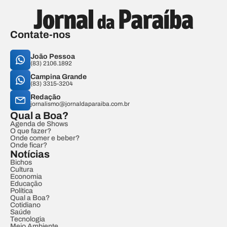
Contate-nos
João Pessoa
(83) 2106.1892
Campina Grande
(83) 3315-3204
Redação
jornalismo@jornaldaparaiba.com.br
Qual a Boa?
Agenda de Shows
O que fazer?
Onde comer e beber?
Onde ficar?
Notícias
Bichos
Cultura
Economia
Educação
Política
Qual a Boa?
Cotidiano
Saúde
Tecnologia
Meio Ambiente