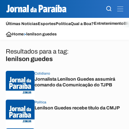
Entretenimento
Bl
Últimas Notícias
Esportes
Política
Qual a Boa?
Home
>
lenilson guedes
Resultados para a tag:
lenilson guedes
Cotidiano
Jornalista Lenilson Guedes assumirá
comando da Comunicação do TJPB
Política
Lenilson Guedes recebe título da CMJP