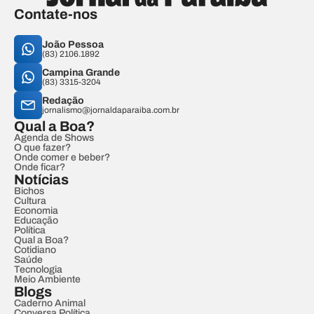
Contate-nos
João Pessoa
(83) 2106.1892
Campina Grande
(83) 3315-3204
Redação
jornalismo@jornaldaparaiba.com.br
Qual a Boa?
Agenda de Shows
O que fazer?
Onde comer e beber?
Onde ficar?
Notícias
Bichos
Cultura
Economia
Educação
Política
Qual a Boa?
Cotidiano
Saúde
Tecnologia
Meio Ambiente
Blogs
Caderno Animal
Conversa Política