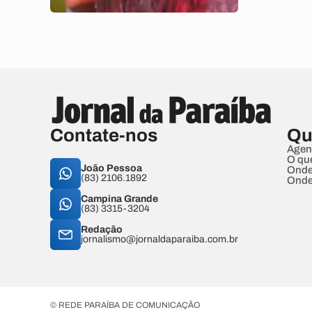
Contate-nos
Qu
Agen
O qu
João Pessoa
Onde
(83) 2106.1892
Onde
Campina Grande
(83) 3315-3204
Redação
jornalismo@jornaldaparaiba.com.br
© REDE PARAÍBA DE COMUNICAÇÃO