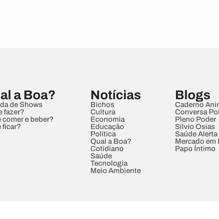
al a Boa?
Notícias
Blogs
da de Shows
Bichos
Caderno Ani
e fazer?
Cultura
Conversa Pol
 comer e beber?
Economia
Pleno Poder
 ficar?
Educação
Sílvio Osias
Política
Saúde Alerta
Qual a Boa?
Mercado em
Cotidiano
Papo Íntimo
Saúde
Tecnologia
Meio Ambiente