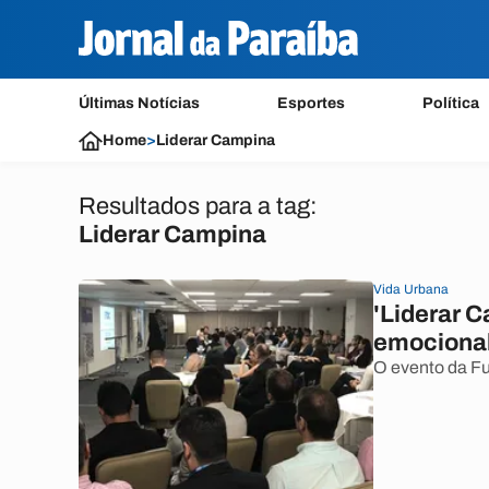
Últimas Notícias
Esportes
Política
Home
>
Liderar Campina
Resultados para a tag:
Liderar Campina
Vida Urbana
'Liderar C
emocional
O evento da F