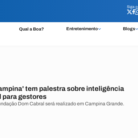
Siga 
Siga 
Entretenimento
Blogs
Qual a Boa?
ampina' tem palestra sobre inteligência
 para gestores
undação Dom Cabral será realizado em Campina Grande.