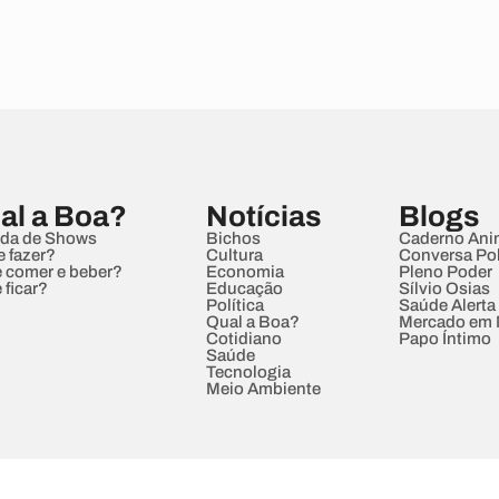
al a Boa?
Notícias
Blogs
da de Shows
Bichos
Caderno Ani
e fazer?
Cultura
Conversa Pol
 comer e beber?
Economia
Pleno Poder
 ficar?
Educação
Sílvio Osias
Política
Saúde Alerta
Qual a Boa?
Mercado em
Cotidiano
Papo Íntimo
Saúde
Tecnologia
Meio Ambiente