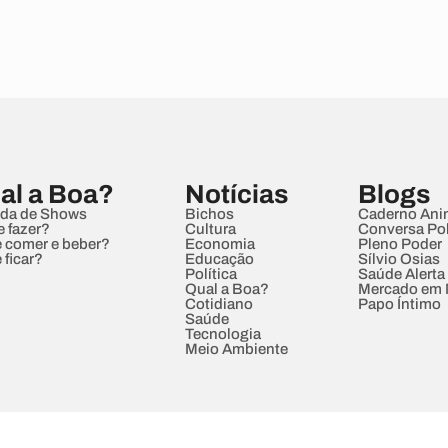
al a Boa?
Notícias
Blogs
da de Shows
Bichos
Caderno Ani
e fazer?
Cultura
Conversa Pol
 comer e beber?
Economia
Pleno Poder
 ficar?
Educação
Sílvio Osias
Política
Saúde Alerta
Qual a Boa?
Mercado em
Cotidiano
Papo Íntimo
Saúde
Tecnologia
Meio Ambiente