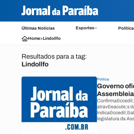
Esportes
Últimas Notícias
Política
Home
>
Lindollfo
Resultados para a tag:
Lindollfo
Política
Governo ofic
Assemblei
Confirma&ccedil;&
atrav&eacute;s da
Indica&ccedil;&at
legislatura da As