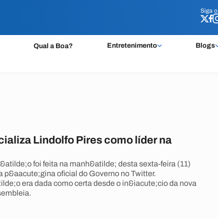
Siga 
Siga 
Entretenimento
Blogs
Qual a Boa?
ializa Lindolfo Pires como líder na
a
atilde;o foi feita na manh&atilde; desta sexta-feira (11)
 p&aacute;gina oficial do Governo no Twitter.
ilde;o era dada como certa desde o in&iacute;cio da nova
sembleia.