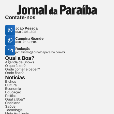
Contate-nos
João Pessoa
(83) 2106.1892
Campina Grande
(83) 3315-3204
Redação
jornalismo@jornaldaparaiba.com.br
Qual a Boa?
Agenda de Shows
O que fazer?
Onde comer e beber?
Onde ficar?
Notícias
Bichos
Cultura
Economia
Educação
Política
Qual a Boa?
Cotidiano
Saúde
Tecnologia
Meio Ambiente