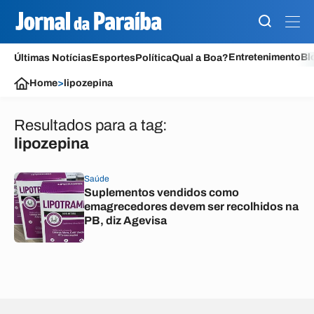
Entretenimento
Bl
Últimas Notícias
Esportes
Política
Qual a Boa?
Home
>
lipozepina
Resultados para a tag:
lipozepina
Saúde
Suplementos vendidos como
emagrecedores devem ser recolhidos na
PB, diz Agevisa