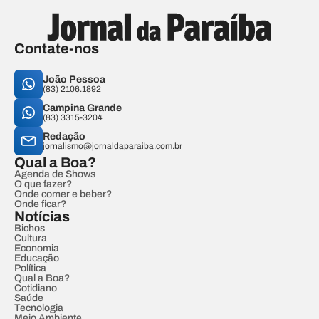
Contate-nos
João Pessoa
(83) 2106.1892
Campina Grande
(83) 3315-3204
Redação
jornalismo@jornaldaparaiba.com.br
Qual a Boa?
Agenda de Shows
O que fazer?
Onde comer e beber?
Onde ficar?
Notícias
Bichos
Cultura
Economia
Educação
Política
Qual a Boa?
Cotidiano
Saúde
Tecnologia
Meio Ambiente