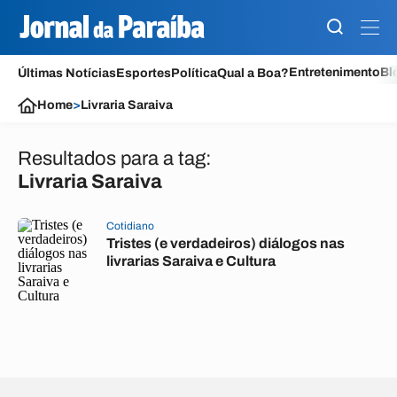
Entretenimento
Bl
Últimas Notícias
Esportes
Política
Qual a Boa?
Home
>
Livraria Saraiva
Resultados para a tag:
Livraria Saraiva
Cotidiano
Tristes (e verdadeiros) diálogos nas
livrarias Saraiva e Cultura