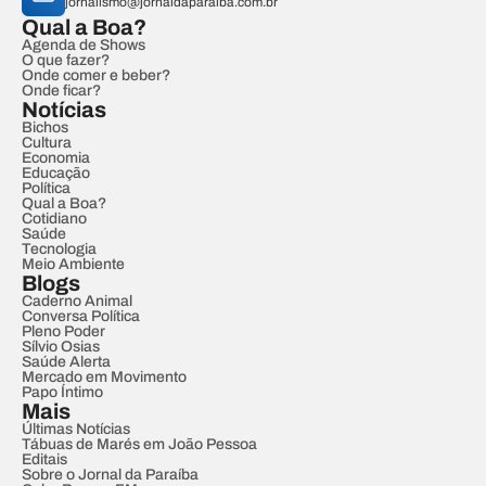
jornalismo@jornaldaparaiba.com.br
Qual a Boa?
Agenda de Shows
O que fazer?
Onde comer e beber?
Onde ficar?
Notícias
Bichos
Cultura
Economia
Educação
Política
Qual a Boa?
Cotidiano
Saúde
Tecnologia
Meio Ambiente
Blogs
Caderno Animal
Conversa Política
Pleno Poder
Sílvio Osias
Saúde Alerta
Mercado em Movimento
Papo Íntimo
Mais
Últimas Notícias
Tábuas de Marés em João Pessoa
Editais
Sobre o Jornal da Paraíba