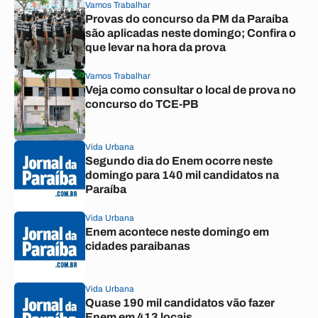
Vamos Trabalhar
Provas do concurso da PM da Paraíba
são aplicadas neste domingo; Confira o
que levar na hora da prova
Vamos Trabalhar
Veja como consultar o local de prova no
concurso do TCE-PB
Vida Urbana
Segundo dia do Enem ocorre neste
domingo para 140 mil candidatos na
Paraíba
Vida Urbana
Enem acontece neste domingo em
cidades paraibanas
Vida Urbana
Quase 190 mil candidatos vão fazer
Enem em 413 locais