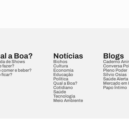
al a Boa?
Notícias
Blogs
da de Shows
Bichos
Caderno Ani
e fazer?
Cultura
Conversa Pol
 comer e beber?
Economia
Pleno Poder
 ficar?
Educação
Sílvio Osias
Política
Saúde Alerta
Qual a Boa?
Mercado em
Cotidiano
Papo Íntimo
Saúde
Tecnologia
Meio Ambiente