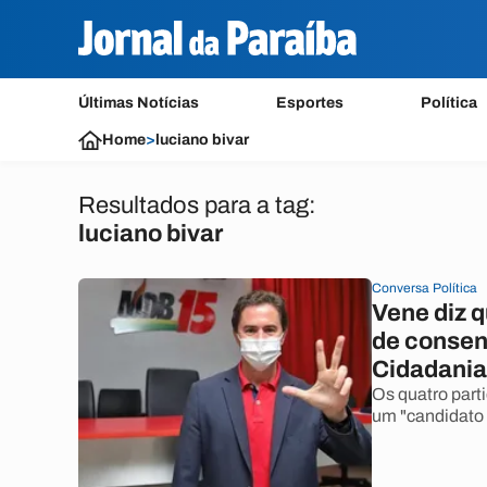
Últimas Notícias
Esportes
Política
Home
>
luciano bivar
Resultados para a tag:
luciano bivar
Conversa Política
Vene diz 
de consen
Cidadania
Os quatro part
um "candidato 