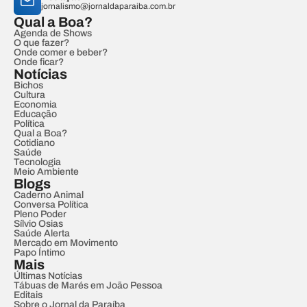
jornalismo@jornaldaparaiba.com.br
Qual a Boa?
Agenda de Shows
O que fazer?
Onde comer e beber?
Onde ficar?
Notícias
Bichos
Cultura
Economia
Educação
Política
Qual a Boa?
Cotidiano
Saúde
Tecnologia
Meio Ambiente
Blogs
Caderno Animal
Conversa Política
Pleno Poder
Sílvio Osias
Saúde Alerta
Mercado em Movimento
Papo Íntimo
Mais
Últimas Notícias
Tábuas de Marés em João Pessoa
Editais
Sobre o Jornal da Paraíba