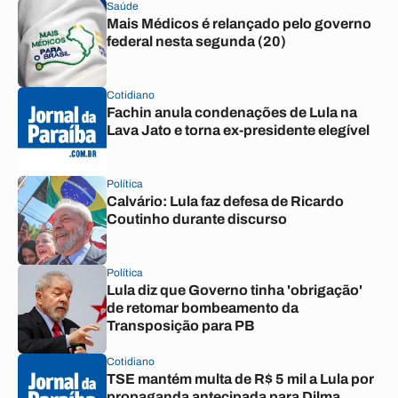
Saúde
Mais Médicos é relançado pelo governo
federal nesta segunda (20)
Cotidiano
Fachin anula condenações de Lula na
Lava Jato e torna ex-presidente elegível
Política
Calvário: Lula faz defesa de Ricardo
Coutinho durante discurso
Política
Lula diz que Governo tinha 'obrigação'
de retomar bombeamento da
Transposição para PB
Cotidiano
TSE mantém multa de R$ 5 mil a Lula por
propaganda antecipada para Dilma