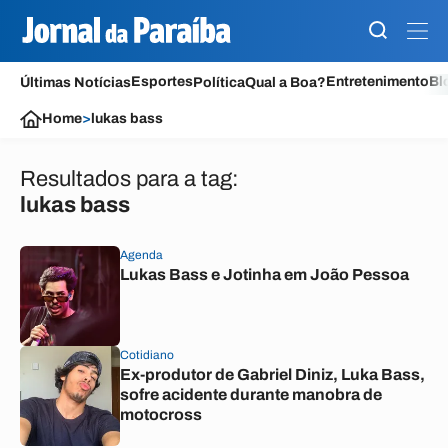
Esportes
Entretenimento
Bl
Últimas Notícias
Política
Qual a Boa?
Home
>
lukas bass
Resultados para a tag:
lukas bass
Agenda
Lukas Bass e Jotinha em João Pessoa
Cotidiano
Ex-produtor de Gabriel Diniz, Luka Bass,
sofre acidente durante manobra de
motocross