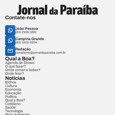
Contate-nos
João Pessoa
(83) 2106.1892
Campina Grande
(83) 3315-3204
Redação
jornalismo@jornaldaparaiba.com.br
Qual a Boa?
Agenda de Shows
O que fazer?
Onde comer e beber?
Onde ficar?
Notícias
Bichos
Cultura
Economia
Educação
Política
Qual a Boa?
Cotidiano
Saúde
Tecnologia
Meio Ambiente