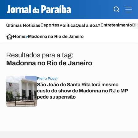
Esportes
Entretenimento
Bl
Últimas Notícias
Política
Qual a Boa?
Home
>
Madonna no Rio de Janeiro
Resultados para a tag:
Madonna no Rio de Janeiro
Pleno Poder
São João de Santa Rita terá mesmo
custo do show de Madonna no RJ e MP
pede suspensão