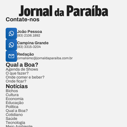
Contate-nos
João Pessoa
(83) 2106.1892
Campina Grande
(83) 3315-3204
Redação
jornalismo@jornaldaparaiba.com.br
Qual a Boa?
Agenda de Shows
O que fazer?
Onde comer e beber?
Onde ficar?
Notícias
Bichos
Cultura
Economia
Educação
Política
Qual a Boa?
Cotidiano
Saúde
Tecnologia
Meio Ambiente