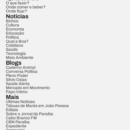
O que fazer?
Onde comer e beber?
Onde ficar?
Notícias
Bichos
Cultura
Economia
Educação
Política
Qual a Boa?
Cotidiano
Saúde
Tecnologia
Meio Ambiente
Blogs
Caderno Animal
Conversa Política
Pleno Poder
Sílvio Osias
Saúde Alerta
Mercado em Movimento
Papo Íntimo
Mais
Últimas Notícias
Tábuas de Marés em João Pessoa
Editais
Sobre o Jornal da Paraíba
Cabo Branco FM
CBN Paraíba
Expediente