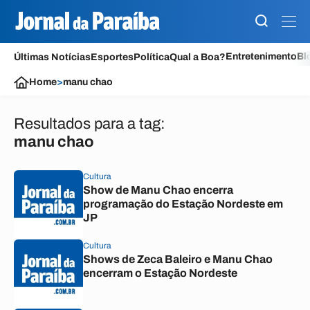
Entretenimento
Bl
Últimas Notícias
Esportes
Política
Qual a Boa?
Home
>
manu chao
Resultados para a tag:
manu chao
Cultura
Show de Manu Chao encerra
programação do Estação Nordeste em
JP
Cultura
Shows de Zeca Baleiro e Manu Chao
encerram o Estação Nordeste