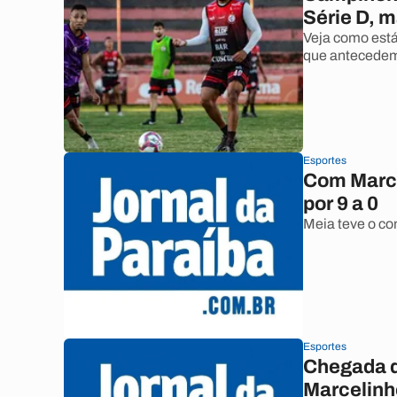
Série D, m
Veja como está
que antecedem
Esportes
Com Marce
por 9 a 0
Meia teve o con
Esportes
Chegada d
Marcelinh