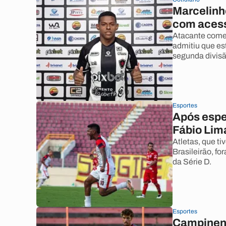
Marcelinh
com acess
Atacante comen
admitiu que es
segunda divisã
Esportes
Após espe
Fábio Lim
Atletas, que t
Brasileirão, f
da Série D.
Esportes
Campinens