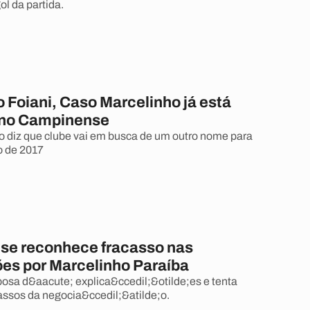
ol da partida.
 Foiani, Caso Marcelinho já está
 no Campinense
 diz que clube vai em busca de um outro nome para
o de 2017
e reconhece fracasso nas
es por Marcelinho Paraíba
osa d&aacute; explica&ccedil;&otilde;es e tenta
assos da negocia&ccedil;&atilde;o.