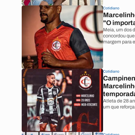
Cotidiano
Marcelinh
"O import
Meia, um dos d
concordou que 
margem para e
Cotidiano
Campinens
Marcelinho
temporad
Atleta de 28 a
um que reforça
Cotidiano