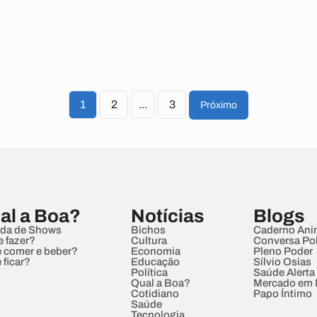
1
2
...
3
Próximo
al a Boa?
Notícias
Blogs
da de Shows
Bichos
Caderno Ani
e fazer?
Cultura
Conversa Pol
 comer e beber?
Economia
Pleno Poder
 ficar?
Educação
Sílvio Osias
Política
Saúde Alerta
Qual a Boa?
Mercado em
Cotidiano
Papo Íntimo
Saúde
Tecnologia