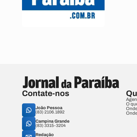
Contate-nos
Qu
Agen
O qu
João Pessoa
Onde
(83) 2106.1892
Onde
Campina Grande
(83) 3315-3204
Redação