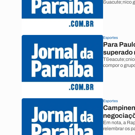
&uacute;nico g
Esportes
Para Paulo
superado
T&eacute;cnico
compor o grup
Esportes
Campinens
negociaçõ
Em nota, a Rap
relembrar os p