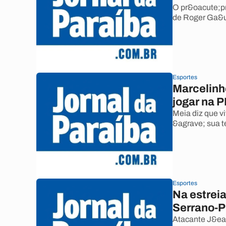
O pr&oacute;pr
de Roger Ga&
Esportes
Marcelinho
jogar na 
Meia diz que v
&agrave; sua t
Esportes
Na estreia
Serrano-
Atacante J&eac