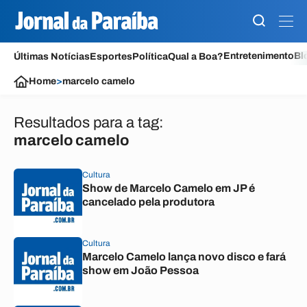
Entretenimento
Bl
Últimas Notícias
Esportes
Política
Qual a Boa?
Home
>
marcelo camelo
Resultados para a tag:
marcelo camelo
Cultura
Show de Marcelo Camelo em JP é
cancelado pela produtora
Cultura
Marcelo Camelo lança novo disco e fará
show em João Pessoa