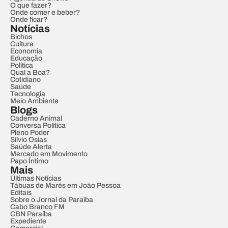
O que fazer?
Onde comer e beber?
Onde ficar?
Notícias
Bichos
Cultura
Economia
Educação
Política
Qual a Boa?
Cotidiano
Saúde
Tecnologia
Meio Ambiente
Blogs
Caderno Animal
Conversa Política
Pleno Poder
Sílvio Osias
Saúde Alerta
Mercado em Movimento
Papo Íntimo
Mais
Últimas Notícias
Tábuas de Marés em João Pessoa
Editais
Sobre o Jornal da Paraíba
Cabo Branco FM
CBN Paraíba
Expediente