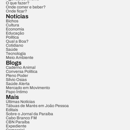
O que fazer?
Onde comer e beber?
Onde ficar?
Notícias
Bichos
Cultura
Economia
Educação
Política
Qual a Boa?
Cotidiano
Saúde
Tecnologia
Meio Ambiente
Blogs
Caderno Animal
Conversa Política
Pleno Poder
Sílvio Osias
Saúde Alerta
Mercado em Movimento
Papo Íntimo
Mais
Últimas Notícias
Tábuas de Marés em João Pessoa
Editais
Sobre o Jornal da Paraíba
Cabo Branco FM
CBN Paraíba
Expediente