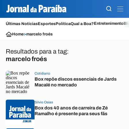
Entretenimento
Bl
Últimas Notícias
Esportes
Política
Qual a Boa?
Home
>
marcelo froés
Resultados para a tag:
marcelo froés
Cotidiano
Box repõe discos essenciais de Jards
Macalé no mercado
Silvio Osias
Box dos 40 anos de carreira de Zé
Ramalho é presente para seus fãs