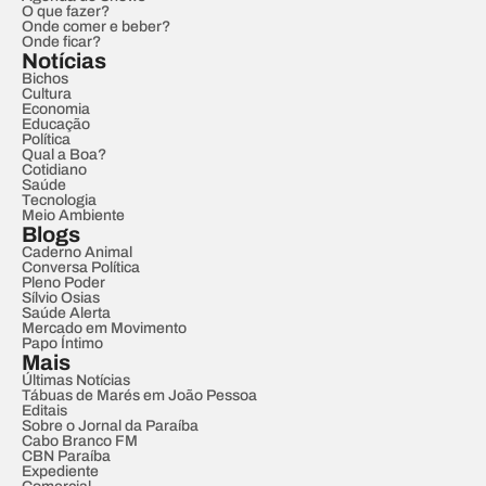
O que fazer?
Onde comer e beber?
Onde ficar?
Notícias
Bichos
Cultura
Economia
Educação
Política
Qual a Boa?
Cotidiano
Saúde
Tecnologia
Meio Ambiente
Blogs
Caderno Animal
Conversa Política
Pleno Poder
Sílvio Osias
Saúde Alerta
Mercado em Movimento
Papo Íntimo
Mais
Últimas Notícias
Tábuas de Marés em João Pessoa
Editais
Sobre o Jornal da Paraíba
Cabo Branco FM
CBN Paraíba
Expediente