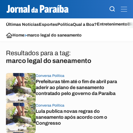
Entretenimento
Bl
Últimas Notícias
Esportes
Política
Qual a Boa?
Home
>
marco legal do saneamento
Resultados para a tag:
marco legal do saneamento
Conversa Política
Prefeituras têm até o fim de abril para
aderir ao plano de saneamento
contratado pelo governo da Paraíba
Conversa Política
Lula publica novas regras do
saneamento após acordo com o
Congresso