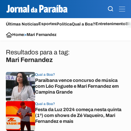
Esportes
Entretenimento
Bl
Últimas Notícias
Política
Qual a Boa?
Home
>
Mari Fernandez
Resultados para a tag:
Mari Fernandez
Qual a Boa?
Paraibana vence concurso de música
com Léo Foguete e Mari Fernandez em
Campina Grande
Qual a Boa?
Festa da Luz 2024 começa nesta quinta
(1º) com shows de Zé Vaqueiro, Mari
Fernandez e mais