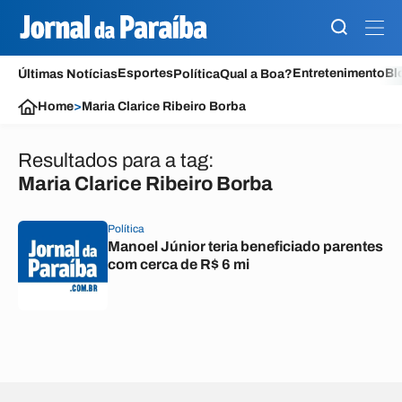
Esportes
Entretenimento
Bl
Últimas Notícias
Política
Qual a Boa?
Home
>
Maria Clarice Ribeiro Borba
Resultados para a tag:
Maria Clarice Ribeiro Borba
Política
Manoel Júnior teria beneficiado parentes
com cerca de R$ 6 mi