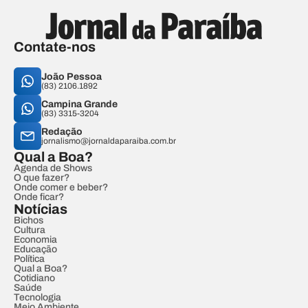
Contate-nos
João Pessoa
(83) 2106.1892
Campina Grande
(83) 3315-3204
Redação
jornalismo@jornaldaparaiba.com.br
Qual a Boa?
Agenda de Shows
O que fazer?
Onde comer e beber?
Onde ficar?
Notícias
Bichos
Cultura
Economia
Educação
Política
Qual a Boa?
Cotidiano
Saúde
Tecnologia
Meio Ambiente